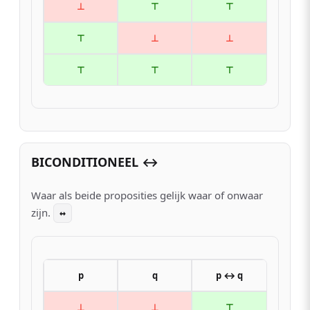
⊥
⊤
⊤
⊤
⊥
⊥
⊤
⊤
⊤
BICONDITIONEEL ↔
Waar als beide proposities gelijk waar of onwaar
zijn.
↔
p
q
p ↔ q
⊥
⊥
⊤