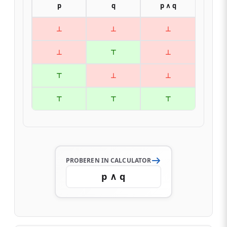
p
q
p ∧ q
⊥
⊥
⊥
⊥
⊤
⊥
⊤
⊥
⊥
⊤
⊤
⊤
PROBEREN IN CALCULATOR
p ∧ q