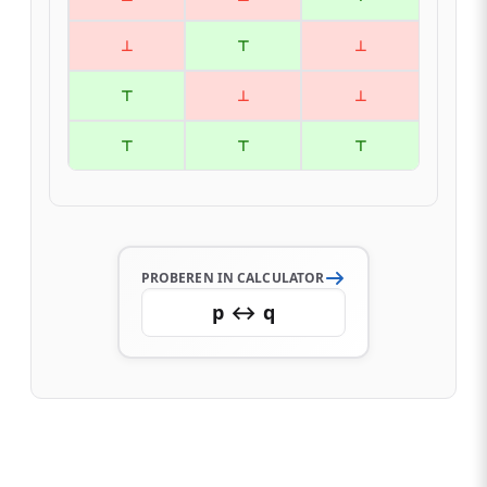
⊥
⊤
⊥
⊤
⊥
⊥
⊤
⊤
⊤
PROBEREN IN CALCULATOR
p ↔ q