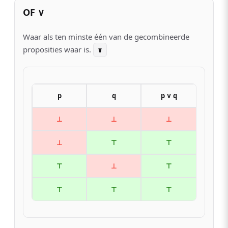
OF ∨
Waar als ten minste één van de gecombineerde
proposities waar is.
∨
p
q
p ∨ q
⊥
⊥
⊥
⊥
⊤
⊤
⊤
⊥
⊤
⊤
⊤
⊤