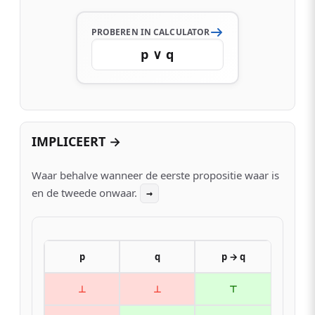
PROBEREN IN CALCULATOR
p ∨ q
IMPLICEERT →
Waar behalve wanneer de eerste propositie waar is
en de tweede onwaar.
→
p
q
p → q
⊥
⊥
⊤