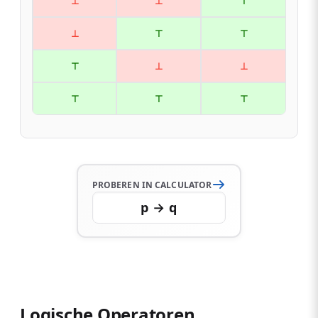
⊥
⊥
⊤
⊥
⊤
⊤
⊤
⊥
⊥
⊤
⊤
⊤
PROBEREN IN CALCULATOR
p → q
Logische Operatoren