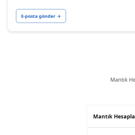
E-posta gönder
→
Mantık He
Mantık Hesaplay