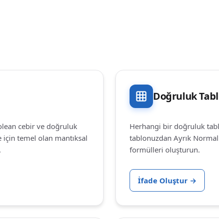
Doğruluk Tab
olean cebir ve doğruluk
Herhangi bir doğruluk tab
e için temel olan mantıksal
tablonuzdan Ayrık Normal
.
formülleri oluşturun.
İfade Oluştur
→