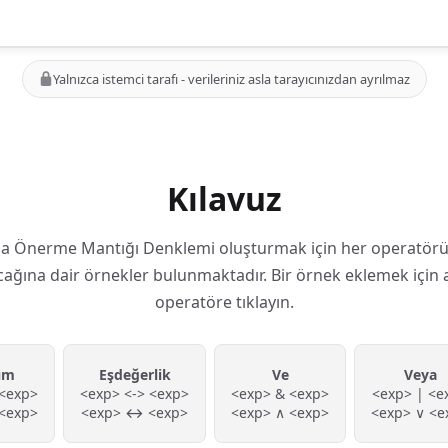
Yalnızca istemci tarafı - verileriniz asla tarayıcınızdan ayrılmaz
Kılavuz
a Önerme Mantığı Denklemi oluşturmak için her operatörü
acağına dair örnekler bulunmaktadır. Bir örnek eklemek için 
operatöre tıklayın.
ım
Eşdeğerlik
Ve
Veya
 <exp>
<exp> <-> <exp>
<exp> & <exp>
<exp> | <e
<exp>
<exp> ↔ <exp>
<exp> ∧ <exp>
<exp> ∨ <e