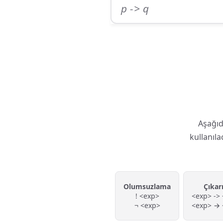
Aşağıd
kullanıl
Olumsuzlama
Çıkar
! <exp>
<exp> ->
¬ <exp>
<exp> → 