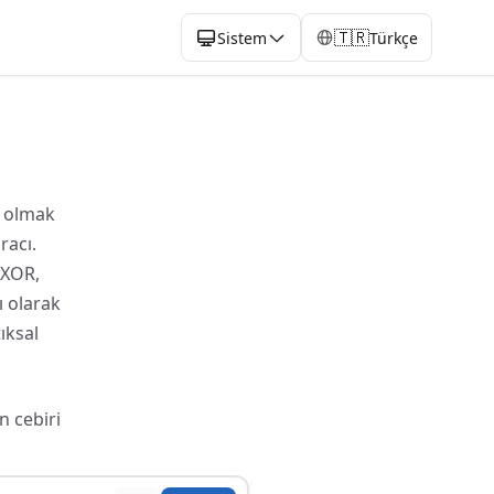
🇹🇷
Sistem
Türkçe
l olmak
racı.
 XOR,
ı olarak
ıksal
n cebiri