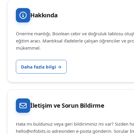
Hakkında
Önerme mantığı, Boolean cebir ve doğruluk tablosu oluşt
eğitim aracı. Mantıksal ifadelerle çalışan öğrenciler ve pr
mükemmel.
Daha fazla bilgi
→
İletişim ve Sorun Bildirme
Hata mı buldunuz veya geri bildiriminiz mi var? Sizden ha
hello@infobits.io
adresinden e-posta gönderin. Sorular İngi