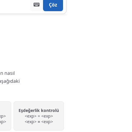
Çöz
n nasıl
aşağıdaki
Eşdeğerlik kontrolü
xp>
<exp> = <exp>
xp>
<exp> ≡ <exp>