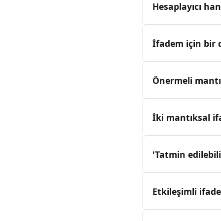
Hesaplayıcı han
İfadem için bir
Önermeli mantık
İki mantıksal i
'Tatmin edilebil
Etkileşimli ifad