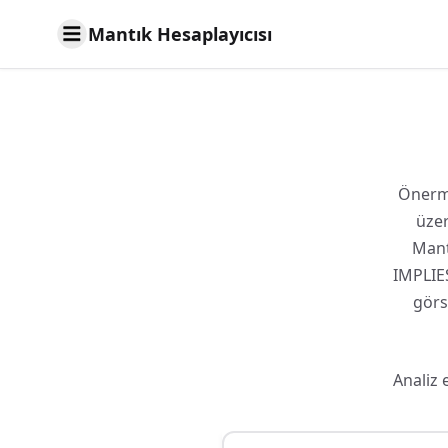
Mantık Hesaplayıcısı
Önerme
üzer
Mant
IMPLIES
görs
Analiz 