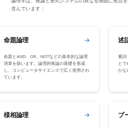
論理学は、推論と形式システムの異なる側面に焦点を
含んでいます：
命題論理
→
述
命題とAND、OR、NOTなどの基本的な論理
量詞
演算を扱います。論理的推論の基礎を形成
とで
し、コンピュータサイエンスで広く使用され
かな
ています。
様相論理
→
ブ