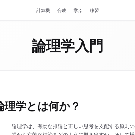
計算機
合成
学ぶ
練習
論理学入門
論理学とは何か？
論理学は、有効な推論と正しい思考を支配する原則の
提から有効な結論をどのように導き出すか、そして様