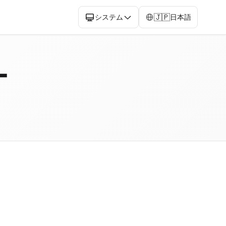
🇯🇵
システム
日本語
ー