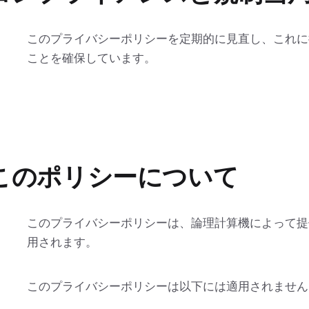
このプライバシーポリシーを定期的に見直し、これに
ことを確保しています。
このポリシーについて
このプライバシーポリシーは、論理計算機によって提
用されます。
このプライバシーポリシーは以下には適用されません