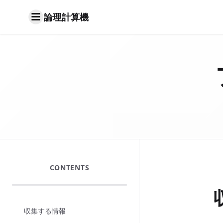
論理計算機
CONTENTS
収集する情報