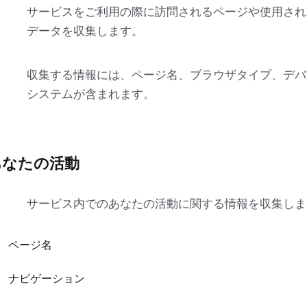
サービスをご利用の際に訪問されるページや使用され
データを収集します。
収集する情報には、ページ名、ブラウザタイプ、デバ
システムが含まれます。
あなたの活動
サービス内でのあなたの活動に関する情報を収集しま
ページ名
ナビゲーション