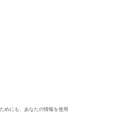
ためにも、あなたの情報を使用