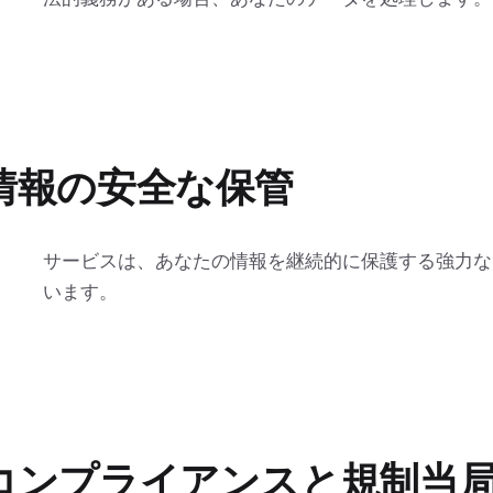
情報の安全な保管
サービスは、あなたの情報を継続的に保護する強力な
います。
コンプライアンスと規制当