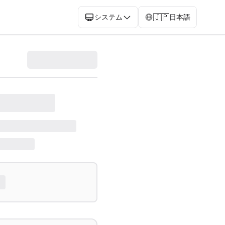
🇯🇵
システム
日本語