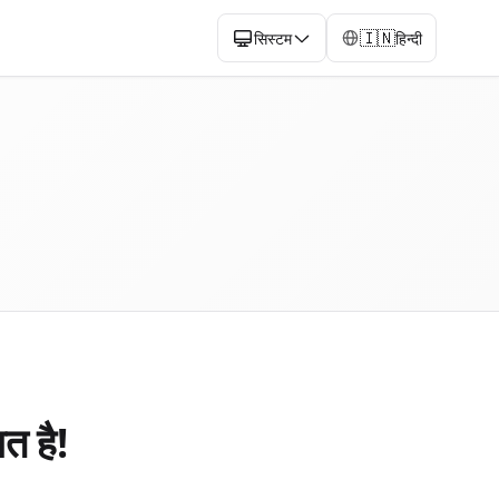
🇮🇳
सिस्टम
हिन्दी
त है!