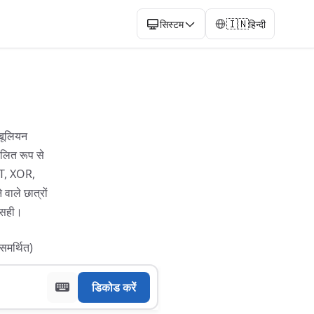
🇮🇳
सिस्टम
हिन्दी
 बूलियन
ालित रूप से
OT, XOR,
वाले छात्रों
ल सही।
समर्थित)
डिकोड करें