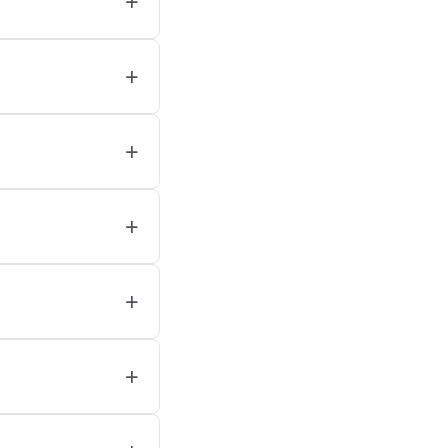
+
+
+
+
+
+