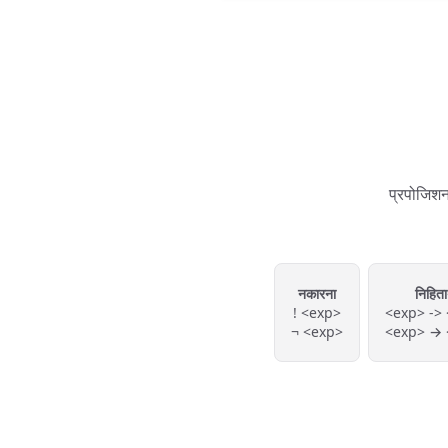
प्रपोजिशन
नकारना
निहितार
! <exp>
<exp> ->
¬ <exp>
<exp> → 