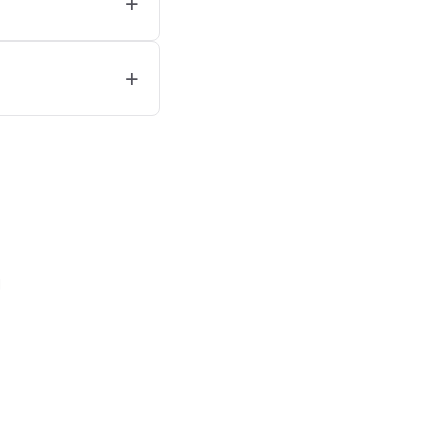
+
+
।