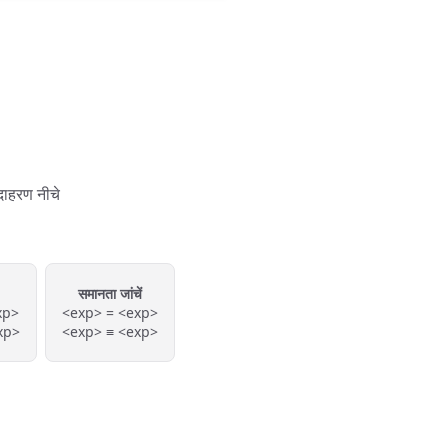
दाहरण नीचे
समानता जांचें
xp>
<exp> = <exp>
xp>
<exp> ≡ <exp>