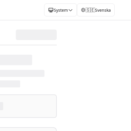
🇸🇪
System
Svenska