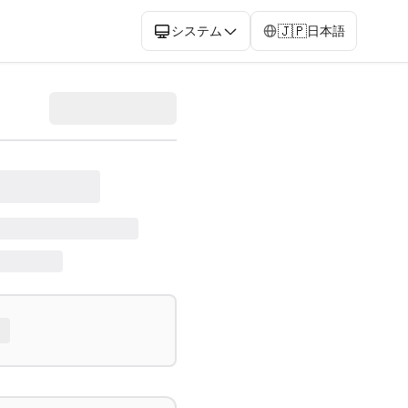
🇯🇵
システム
日本語