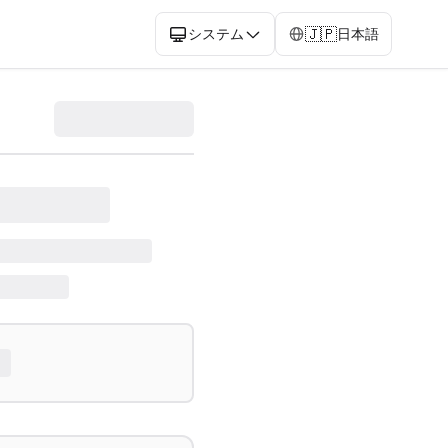
🇯🇵
システム
日本語