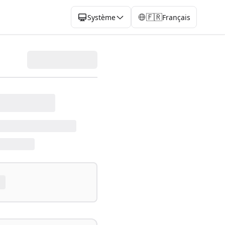
🇫🇷
Système
Français