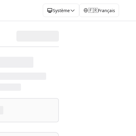
🇫🇷
Système
Français