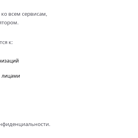
ко всем сервисам,
ятором.
ся к:
низаций
и лицами
онфиденциальности.