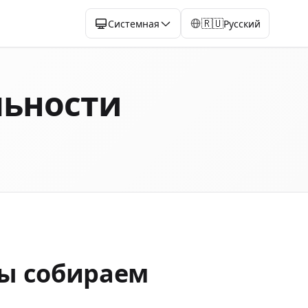
🇷🇺
Системная
Русский
ьности
ы собираем