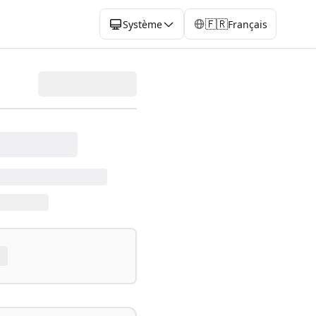
🇫🇷
Système
Français