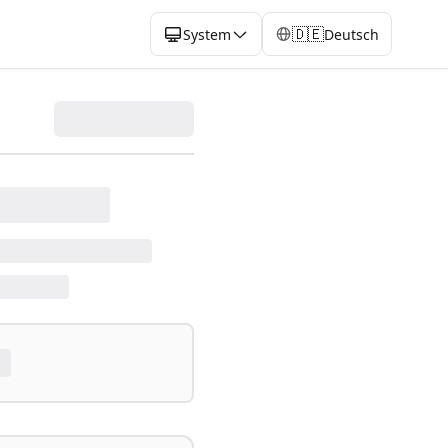
🇩🇪
System
Deutsch