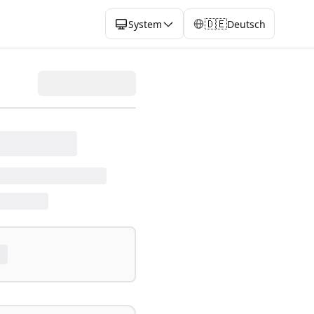
🇩🇪
System
Deutsch