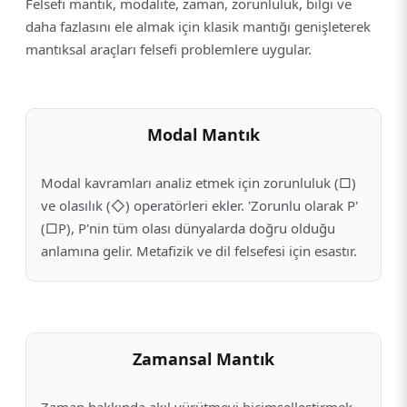
Felsefi mantık, modalite, zaman, zorunluluk, bilgi ve
daha fazlasını ele almak için klasik mantığı genişleterek
mantıksal araçları felsefi problemlere uygular.
Modal Mantık
Modal kavramları analiz etmek için zorunluluk (□)
ve olasılık (◇) operatörleri ekler. 'Zorunlu olarak P'
(□P), P'nin tüm olası dünyalarda doğru olduğu
anlamına gelir. Metafizik ve dil felsefesi için esastır.
Zamansal Mantık
Zaman hakkında akıl yürütmeyi biçimselleştirmek