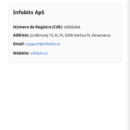
Infobits ApS
Número de Registro (CVR)
:
43958364
Address:
Jordbrovej 15, kl, th, 8200 Aarhus N,
Dinamarca
Email:
support@infobits.io
Website:
infobits.io