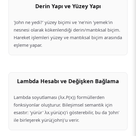
Derin Yapı ve Yüzey Yapı
'John ne yedi?' yüzey biçimi ve 'ne'nin 'yemek'in
nesnesi olarak kökenlendiği derin/mantıksal biçim.
Hareket işlemleri yüzey ve mantıksal biçim arasında
eşleme yapar.
Lambda Hesabı ve Değişken Bağlama
Lambda soyutlaması (λx.P(x)) formüllerden
fonksiyonlar oluşturur. Bileşimsel semantik için
esastır: 'yürür' λx.yürü(x)'i gösterebilir, bu da 'John'
ile birleşerek yürü(john)'u verir.