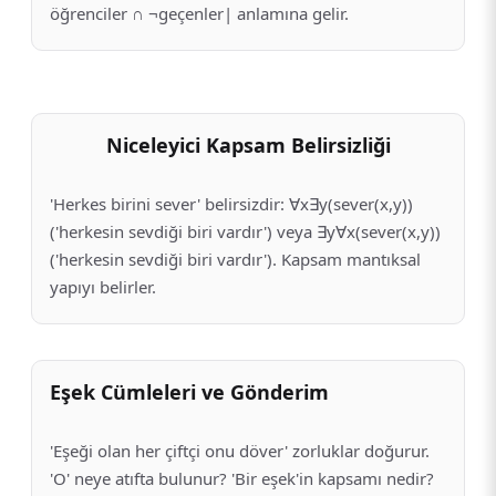
öğrenciler ∩ ¬geçenler| anlamına gelir.
Niceleyici Kapsam Belirsizliği
'Herkes birini sever' belirsizdir: ∀x∃y(sever(x,y))
('herkesin sevdiği biri vardır') veya ∃y∀x(sever(x,y))
('herkesin sevdiği biri vardır'). Kapsam mantıksal
yapıyı belirler.
Eşek Cümleleri ve Gönderim
'Eşeği olan her çiftçi onu döver' zorluklar doğurur.
'O' neye atıfta bulunur? 'Bir eşek'in kapsamı nedir?