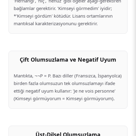
'Herhangi', 'hiç', 'henüz' gibi öğeler aşağı-gerektiren
bağlamlar gerektirir. 'Kimseyi görmedim' iyidir;
*'Kimseyi gördüm' kötüdür. Lisans ortamlarının
mantıksal karakterizasyonunu gerektirir.
Çift Olumsuzlama ve Negatif Uyum
Mantıkta, ¬¬P = P. Bazı diller (Fransızca, İspanyolca)
birden fazla olumsuzun tek olumsuzlamayı ifade
ettiği negatif uyum kullanır: 'Je ne vois personne'
(Kimseyi görmüyorum = Kimseyi görmüyorum).
Üst-Dilsel Olumsuzlama