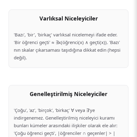
Varlıksal Niceleyiciler
'Bazı', 'bir', 'birkaç' varlıksal nicelemeyi ifade eder.
'Bir öğrenci geçti' ≈ ∃x(öğrenci(x) ∧ geçti(x)). 'Bazı'
nın skalar çıkarsaması taşıdığına dikkat edin (hepsi
değil).
Genelleştirilmiş Niceleyiciler
'Çoğu', 'az', 'birçok', 'birkaç' ∀ veya ∃'ye
indirgenemez. Genelleştirilmiş niceleyici kuramı
bunları kümeler arasındaki ilişkiler olarak ele alır:
'Çoğu öğrenci geçti', |öğrenciler ∩ geçenler| > |