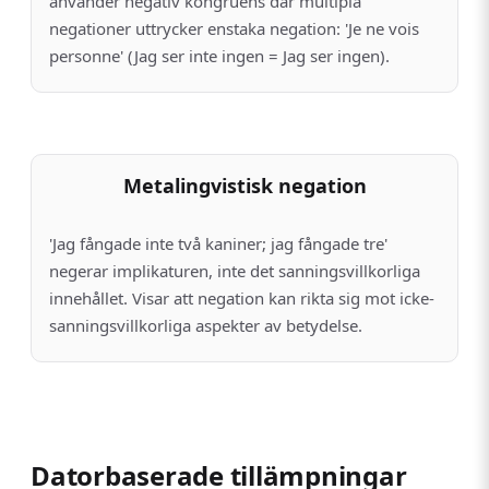
använder negativ kongruens där multipla
negationer uttrycker enstaka negation: 'Je ne vois
personne' (Jag ser inte ingen = Jag ser ingen).
Metalingvistisk negation
'Jag fångade inte två kaniner; jag fångade tre'
negerar implikaturen, inte det sannings­villkorliga
innehållet. Visar att negation kan rikta sig mot icke-
sannings­villkorliga aspekter av betydelse.
Datorbaserade tillämpningar