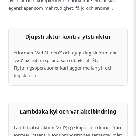
avslöjar dold komplexitet och förklarar semantiska
egenskaper som mehrtydighet, följd och anomali.
Djupstruktur kontra ytstruktur
Ytformen 'Vad åt John?' och djup-/logisk form där
'vad' har sitt ursprung som objekt till 'åt'.
Flyttningsoperationer kartlägger mellan yt- och
logisk form.
Lambdakalkyl och variabel­bindning
Lambdaabstraktion (λx.P(x)) skapar funktioner från
formler. Väsentlig för kompositionell semantik: 'går'