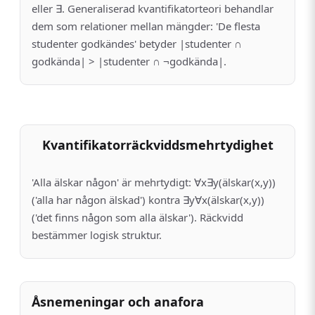
eller ∃. Generaliserad kvantifikatorteori behandlar
dem som relationer mellan mängder: 'De flesta
studenter godkändes' betyder |studenter ∩
godkända| > |studenter ∩ ¬godkända|.
Kvantifikatorräckvidds­mehrtydighet
'Alla älskar någon' är mehrtydigt: ∀x∃y(älskar(x,y))
('alla har någon älskad') kontra ∃y∀x(älskar(x,y))
('det finns någon som alla älskar'). Räckvidd
bestämmer logisk struktur.
Åsnemeningar och anafora