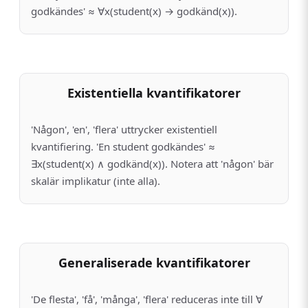
godkändes' ≈ ∀x(student(x) → godkänd(x)).
Existentiella kvantifikatorer
'Någon', 'en', 'flera' uttrycker existentiell
kvantifiering. 'En student godkändes' ≈
∃x(student(x) ∧ godkänd(x)). Notera att 'någon' bär
skalär implikatur (inte alla).
Generaliserade kvantifikatorer
'De flesta', 'få', 'många', 'flera' reduceras inte till ∀