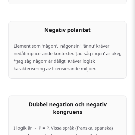
Negativ polaritet
Element som 'någon', 'någonsin', 'ännu' kräver
nedåtimplicerande kontexter. 'Jag såg ingen' är okej;
*'Jag såg någon' är dåligt. Kräver logisk
karakterisering av licensierande miljöer.
Dubbel negation och negativ
kongruens
I logik är ¬¬P = P. Vissa språk (franska, spanska)