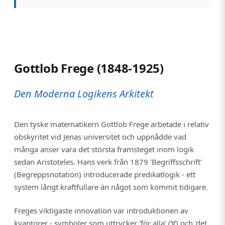
Gottlob Frege (1848-1925)
Den Moderna Logikens Arkitekt
Den tyske matematikern Gottlob Frege arbetade i relativ
obskyritet vid Jenas universitet och uppnådde vad
många anser vara det största framsteget inom logik
sedan Aristoteles. Hans verk från 1879 'Begriffsschrift'
(Begreppsnotation) introducerade predikatlogik - ett
system långt kraftfullare än något som kommit tidigare.
Freges viktigaste innovation var introduktionen av
kvantorer - symboler som uttrycker 'för alla' (∀) och 'det