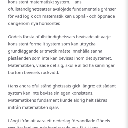
konsistent matematiskt system. Hans
ofullständighetssatser avslöjade fundamentala gränser
för vad logik och matematik kan uppnå - och öppnade
därigenom nya horisonter.
Gödels första ofullständighetssats bevisade att varje
konsistent formellt system som kan uttrycka
grundläggande aritmetik måste innehålla sanna
påståenden som inte kan bevisas inom det systemet.
Matematiken, visade det sig, skulle alltid ha sanningar
bortom bevisets räckvidd.
Hans andra ofullständighetssats gick längre: ett sådant
system kan inte bevisa sin egen konsistens.
Matematikens fundament kunde aldrig helt säkras
inifrån matematiken själv.
Långt ifrån att vara ett nederlag förvandlade Gödels
resultat logiken och inspirerade nya fält. Hans