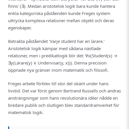
finns' (∃). Medan aristotelisk logik bara kunde hantera
enkla kategoriska påståenden kunde Freges system
uttrycka komplexa relationer mellan objekt och deras
egenskaper.
Betrakta påståendet 'Varje student har en lärare.'
Aristotelisk logik kämpar med sådana nästlade
relationer, men i predikatlogik blir det: ∀x(Student(x) →
∃y(Lärare(y) ∧ Undervisar(y, x))). Denna precision
öppnade nya gränser inom matematik och filosofi.
Freges arbete förblev till stor del okänt under hans
livstid. Det var först genom Bertrand Russells och andras
ansträngningar som hans revolutionära idéer nådde en
bredare publik och slutligen blev standardramverket för
matematisk logik.