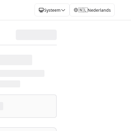
🇳🇱
Systeem
Nederlands