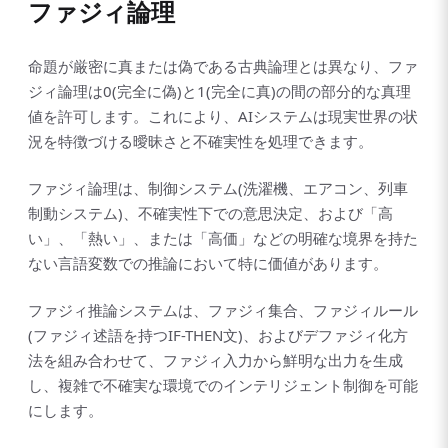
ファジィ論理
命題が厳密に真または偽である古典論理とは異なり、ファ
ジィ論理は0(完全に偽)と1(完全に真)の間の部分的な真理
値を許可します。これにより、AIシステムは現実世界の状
況を特徴づける曖昧さと不確実性を処理できます。
ファジィ論理は、制御システム(洗濯機、エアコン、列車
制動システム)、不確実性下での意思決定、および「高
い」、「熱い」、または「高価」などの明確な境界を持た
ない言語変数での推論において特に価値があります。
ファジィ推論システムは、ファジィ集合、ファジィルール
(ファジィ述語を持つIF-THEN文)、およびデファジィ化方
法を組み合わせて、ファジィ入力から鮮明な出力を生成
し、複雑で不確実な環境でのインテリジェント制御を可能
にします。