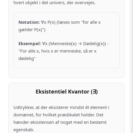
hvert objekt i det univers, der overvejes.
Notation
:
∀x P(x) (læses som "for alle x
gælder P(x)")
Eksempel
:
∀x (Menneske(x) → Dødelig(x)) -
"For alle x, hvis x er menneske, så er x
dødelig"
Eksistentiel Kvantor (∃)
Udtrykker, at der eksisterer mindst ét element i
domænet, for hvilket prædikatet holder. Det
hævder eksistensen af noget med en bestemt
egenskab.