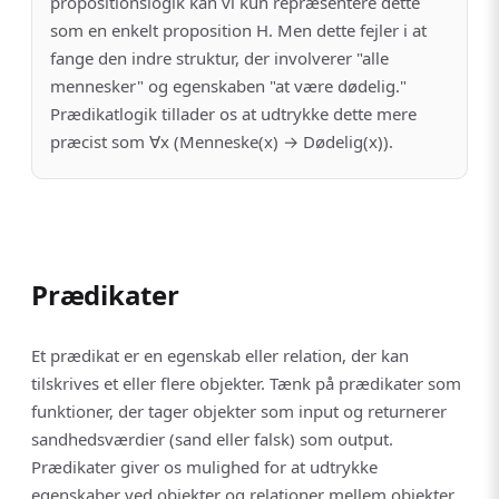
propositionslogik kan vi kun repræsentere dette
som en enkelt proposition H. Men dette fejler i at
fange den indre struktur, der involverer "alle
mennesker" og egenskaben "at være dødelig."
Prædikatlogik tillader os at udtrykke dette mere
præcist som ∀x (Menneske(x) → Dødelig(x)).
Prædikater
Et prædikat er en egenskab eller relation, der kan
tilskrives et eller flere objekter. Tænk på prædikater som
funktioner, der tager objekter som input og returnerer
sandhedsværdier (sand eller falsk) som output.
Prædikater giver os mulighed for at udtrykke
egenskaber ved objekter og relationer mellem objekter.