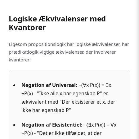
Logiske Ækvivalenser med
Kvantorer
Ligesom propositionslogik har logiske ækvivalenser, har
prædikatlogik vigtige ækvivalenser, der involverer
kvantorer:
Negation af Universal
:
¬(∀x P(x)) ≡ ∃x
¬P(x) - "Ikke alle x har egenskab P" er
ækvivalent med "Der eksisterer et x, der
ikke har egenskab P"
Negation af Eksistentiel
:
¬(∃x P(x)) ≡ ∀x
¬P(x) - "Det er ikke tilfældet, at der