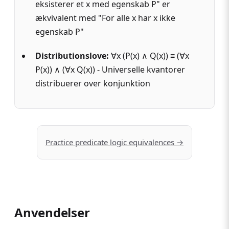
eksisterer et x med egenskab P" er
ækvivalent med "For alle x har x ikke
egenskab P"
Distributionslove
:
∀x (P(x) ∧ Q(x)) ≡ (∀x
P(x)) ∧ (∀x Q(x)) - Universelle kvantorer
distribuerer over konjunktion
Practice predicate logic equivalences →
Anvendelser