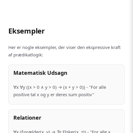
Eksempler
Her er nogle eksempler, der viser den ekspressive kraft
af prædikatlogik:
Matematisk Udsagn
∀x ∀y ((x > 0 ∧ y > 0) → (x + y > 0)) - "For alle
positive tal x og y er deres sum positiv"
Relationer
∀x (Forælder(x, y) → ∃z Elsker(x, z)) - "For alle x,