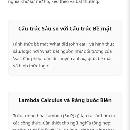
nghĩa như sự mơ hồ, kéo theo và bất thường.
Cấu trúc Sâu so với Cấu trúc Bề mặt
Hình thức bề mặt 'What did John eat?' và hình thức
sâu/logic nơi 'what' bắt nguồn như đối tượng của
'eat'. Các phép toán di chuyển ánh xạ giữa bề mặt
và hình thức logic.
Lambda Calculus và Ràng buộc Biến
Trừu tượng hóa Lambda (λx.P(x)) tạo ra các hàm từ
các công thức. Cần thiết cho ngữ nghĩa tổng hợp:
'walks' có thể biểu thị λx.walk(x), kết hợp với 'John'