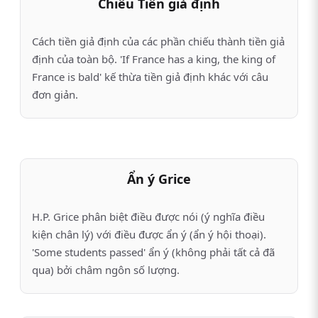
Chiếu Tiền giả định
Cách tiền giả định của các phần chiếu thành tiền giả
định của toàn bộ. 'If France has a king, the king of
France is bald' kế thừa tiền giả định khác với câu
đơn giản.
Ẩn ý Grice
H.P. Grice phân biệt điều được nói (ý nghĩa điều
kiện chân lý) với điều được ẩn ý (ẩn ý hội thoại).
'Some students passed' ẩn ý (không phải tất cả đã
qua) bởi châm ngôn số lượng.