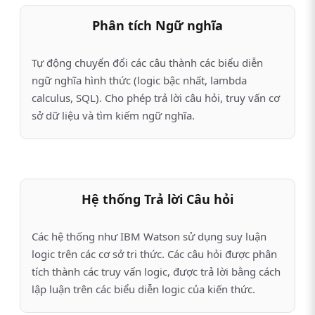
Phân tích Ngữ nghĩa
Tự động chuyển đổi các câu thành các biểu diễn
ngữ nghĩa hình thức (logic bậc nhất, lambda
calculus, SQL). Cho phép trả lời câu hỏi, truy vấn cơ
sở dữ liệu và tìm kiếm ngữ nghĩa.
Hệ thống Trả lời Câu hỏi
Các hệ thống như IBM Watson sử dụng suy luận
logic trên các cơ sở tri thức. Các câu hỏi được phân
tích thành các truy vấn logic, được trả lời bằng cách
lập luận trên các biểu diễn logic của kiến thức.