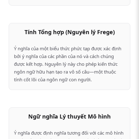
Tính Tổng hợp (Nguyên lý Frege)
Ý nghĩa của một biểu thức phức tạp được xác định
bởi ý nghĩa của các phần của nó và cách chúng
được kết hợp. Nguyên lý này cho phép kiến thức
ngôn ngữ hữu hạn tạo ra vô số câu—một thuộc
tính cốt lõi của ngôn ngữ con người.
Ngữ nghĩa Lý thuyết Mô hình
Ý nghĩa được định nghĩa tương đối với các mô hình