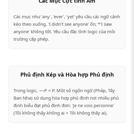
Các Mục Cực tính Âm
Các mục như 'any', 'ever', 'yet' yêu cầu các ngữ cảnh
kéo theo xuống. 'I didn't see anyone' ổn; *'I saw
anyone' không tốt. Yêu cầu đặc tính logic của môi
trường cấp phép.
Phủ định Kép và Hòa hợp Phủ định
Trong logic, ¬¬P = P. Một số ngôn ngữ (Pháp, Tây
Ban Nha) sử dụng hòa hợp phủ định nơi nhiều phủ
định biểu đạt phủ định đơn: 'Je ne vois personne'
(Tôi không thấy không ai = Tôi không thấy ai).