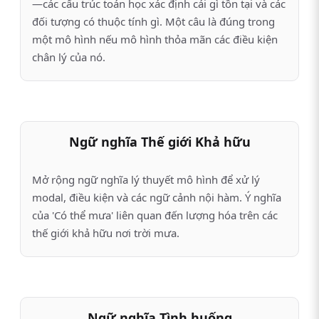
—các cấu trúc toán học xác định cái gì tồn tại và các
đối tượng có thuộc tính gì. Một câu là đúng trong
một mô hình nếu mô hình thỏa mãn các điều kiện
chân lý của nó.
Ngữ nghĩa Thế giới Khả hữu
Mở rộng ngữ nghĩa lý thuyết mô hình để xử lý
modal, điều kiện và các ngữ cảnh nội hàm. Ý nghĩa
của 'Có thể mưa' liên quan đến lượng hóa trên các
thế giới khả hữu nơi trời mưa.
Ngữ nghĩa Tình huống