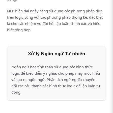
NLP hiện đại ngày càng sử dụng các phương pháp dựa
trên logic cùng với các phương pháp thống kê, đặc biệt
là cho các nhiệm vụ đòi hỏi lập luận chính xác và hiểu
biết tổng hợp.
Xử lý Ngôn ngữ Tự nhiên
Ngôn ngữ học tính toán sử dụng các hình thức
logic để biểu diễn ý nghĩa, cho phép máy móc hiểu
và tạo ra ngôn ngữ. Phân tích ngữ nghĩa chuyển
đổi các câu thành các hình thức logic để lập luận tự
động.