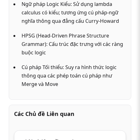
Ngữ pháp Logic Kiểu: Sử dụng lambda
calculus có kiểu; tương ứng cú pháp-ngữ
nghĩa thông qua đẳng cấu Curry-Howard
HPSG (Head-Driven Phrase Structure
Grammar): Cấu trúc đặc trưng với các ràng
buộc logic
Cú pháp Tối thiểu: Suy ra hình thức logic
thông qua các phép toán cú pháp như
Merge và Move
Các Chủ đề Liên quan