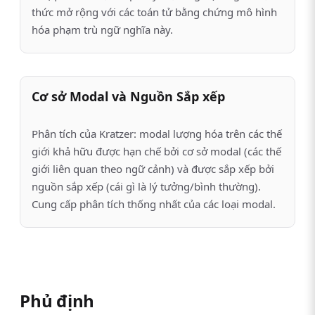
thức mở rộng với các toán tử bằng chứng mô hình
hóa phạm trù ngữ nghĩa này.
Cơ sở Modal và Nguồn Sắp xếp
Phân tích của Kratzer: modal lượng hóa trên các thế
giới khả hữu được hạn chế bởi cơ sở modal (các thế
giới liên quan theo ngữ cảnh) và được sắp xếp bởi
nguồn sắp xếp (cái gì là lý tưởng/bình thường).
Cung cấp phân tích thống nhất của các loại modal.
Phủ định