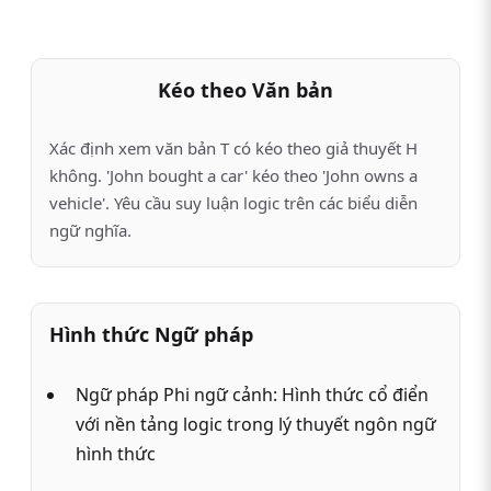
Kéo theo Văn bản
Xác định xem văn bản T có kéo theo giả thuyết H
không. 'John bought a car' kéo theo 'John owns a
vehicle'. Yêu cầu suy luận logic trên các biểu diễn
ngữ nghĩa.
Hình thức Ngữ pháp
Ngữ pháp Phi ngữ cảnh: Hình thức cổ điển
với nền tảng logic trong lý thuyết ngôn ngữ
hình thức