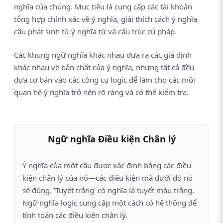
nghĩa của chúng. Mục tiêu là cung cấp các tài khoản
tổng hợp chính xác về ý nghĩa, giải thích cách ý nghĩa
câu phát sinh từ ý nghĩa từ và cấu trúc cú pháp.
Các khung ngữ nghĩa khác nhau đưa ra các giả định
khác nhau về bản chất của ý nghĩa, nhưng tất cả đều
dựa cơ bản vào các công cụ logic để làm cho các mối
quan hệ ý nghĩa trở nên rõ ràng và có thể kiểm tra.
Ngữ nghĩa Điều kiện Chân lý
Ý nghĩa của một câu được xác định bằng các điều
kiện chân lý của nó—các điều kiện mà dưới đó nó
sẽ đúng. 'Tuyết trắng' có nghĩa là tuyết màu trắng.
Ngữ nghĩa logic cung cấp một cách có hệ thống để
tính toán các điều kiện chân lý.