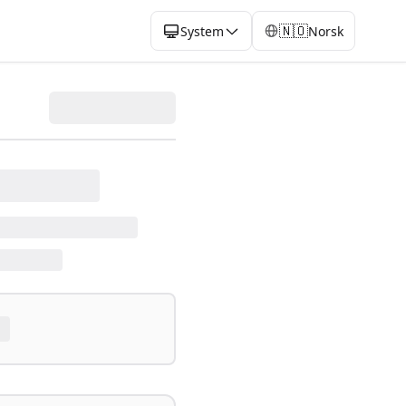
🇳🇴
System
Norsk