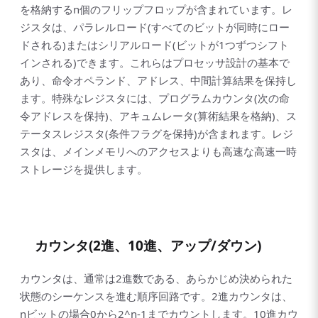
を格納するn個のフリップフロップが含まれています。レ
ジスタは、パラレルロード(すべてのビットが同時にロー
ドされる)またはシリアルロード(ビットが1つずつシフト
インされる)できます。これらはプロセッサ設計の基本で
あり、命令オペランド、アドレス、中間計算結果を保持し
ます。特殊なレジスタには、プログラムカウンタ(次の命
令アドレスを保持)、アキュムレータ(算術結果を格納)、ス
テータスレジスタ(条件フラグを保持)が含まれます。レジ
スタは、メインメモリへのアクセスよりも高速な高速一時
ストレージを提供します。
カウンタ(2進、10進、アップ/ダウン)
カウンタは、通常は2進数である、あらかじめ決められた
状態のシーケンスを進む順序回路です。2進カウンタは、
nビットの場合0から2^n-1までカウントします。10進カウ