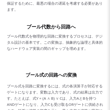
保証するために、最悪の場合の遅延を考慮する必要があり
ます。
ブール代数から回路へ
ブール代数式を物理的な回路に変換するプロセスは、デジ
タル設計の基本です。この変換は、抽象的な論理と具体的
なハードウェア実装の間のギャップを埋めます。
ブール式の回路への変換
ブール式を回路に変換するには、式の各演算子が対応する
ゲートになります。変数は入力であり、式の結果は出力で
す。たとえば、式Y = (A ∧ B) ∨ Cは、入力AとBを持つ
ANDゲートになり、入力Cも受け取るORゲートに供給され