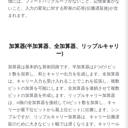
徴には、フィードバックループがないこと、記憶要素がな
いこと、入力の変化に対する即座の応答(伝搬遅延後)が含
まれます。
加算器(半加算器、全加算器、リップルキャリ
ー)
加算器は基本的な算術回路です。半加算器は2つの1ビッ
ト数を加算し、和とキャリー出力を生成します。全加算器
は、キャリー入力も受け入れることでこれを拡張し、複数
ビットの加算を可能にします。全加算器を連鎖させて複数
ビットの加算器を作成します。リップルキャリー加算器
は、n個の全加算器を接続してnビット数を加算し、キャ
リーが最下位ビットから最上位ビットに伝搬します。シン
プルですが、リップルキャリー加算器は、キャリー伝搬遅
延のために大きなビット幅では遅くなります。キャリール