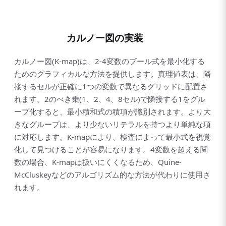
カルノー図の実装
カルノー図(K-map)は、2-4変数のブール式を最小化する
ためのグラフィカルな方法を提供します。真理値表は、隣
接するセルが正確に1つの変数で異なるグリッドに配置さ
れます。2のべき乗(1、2、4、8セル)で隣接する1をグル
ープ化すると、最小積和式の積項が識別されます。より大
きなグループは、より少ないリテラルを持つより単純な項
に対応します。K-mapにより、検査によって最小式を視覚
化して見つけることが容易になります。4変数を超える関
数の場合、K-mapは扱いにくくなるため、Quine-
McCluskeyなどのアルゴリズム的な方法が代わりに使用さ
れます。