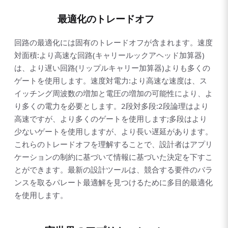
最適化のトレードオフ
回路の最適化には固有のトレードオフが含まれます。速度
対面積:より高速な回路(キャリールックアヘッド加算器)
は、より遅い回路(リップルキャリー加算器)よりも多くの
ゲートを使用します。速度対電力:より高速な速度は、ス
イッチング周波数の増加と電圧の増加の可能性により、よ
り多くの電力を必要とします。2段対多段:2段論理はより
高速ですが、より多くのゲートを使用します;多段はより
少ないゲートを使用しますが、より長い遅延があります。
これらのトレードオフを理解することで、設計者はアプリ
ケーションの制約に基づいて情報に基づいた決定を下すこ
とができます。最新の設計ツールは、競合する要件のバラ
ンスを取るパレート最適解を見つけるために多目的最適化
を使用します。