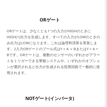
ORゲート
ORゲートは、少なくとも1つの入力がHIGHのときに
HIGH(1)出力を生成します。すべての入力がLOWのときの
み出力はLOWになります。これは論理和演算を実装しま
す。2入力ORゲートのブール式はY = A ∨ BまたはY = A +
Bです。ORゲートは、複数のセンサーのいずれかがアラー
トをトリガーできる警報システムや、いずれかのオプショ
ンが選択されると出力が生成される投票回路で一般的に使
用されます。
NOTゲート(インバータ)