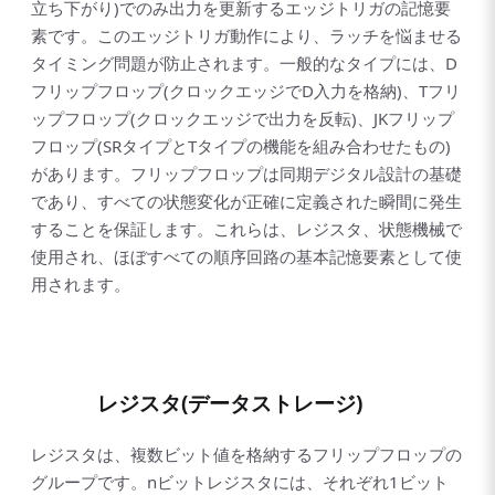
立ち下がり)でのみ出力を更新するエッジトリガの記憶要
素です。このエッジトリガ動作により、ラッチを悩ませる
タイミング問題が防止されます。一般的なタイプには、D
フリップフロップ(クロックエッジでD入力を格納)、Tフリ
ップフロップ(クロックエッジで出力を反転)、JKフリップ
フロップ(SRタイプとTタイプの機能を組み合わせたもの)
があります。フリップフロップは同期デジタル設計の基礎
であり、すべての状態変化が正確に定義された瞬間に発生
することを保証します。これらは、レジスタ、状態機械で
使用され、ほぼすべての順序回路の基本記憶要素として使
用されます。
レジスタ(データストレージ)
レジスタは、複数ビット値を格納するフリップフロップの
グループです。nビットレジスタには、それぞれ1ビット