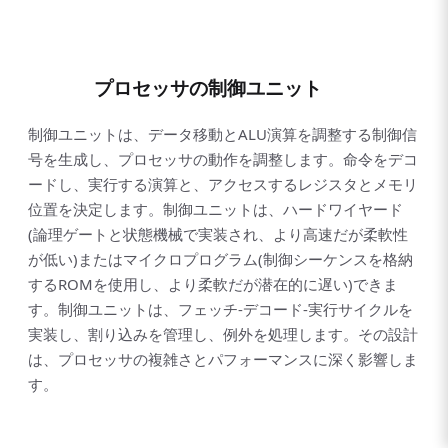
プロセッサの制御ユニット
制御ユニットは、データ移動とALU演算を調整する制御信
号を生成し、プロセッサの動作を調整します。命令をデコ
ードし、実行する演算と、アクセスするレジスタとメモリ
位置を決定します。制御ユニットは、ハードワイヤード
(論理ゲートと状態機械で実装され、より高速だが柔軟性
が低い)またはマイクロプログラム(制御シーケンスを格納
するROMを使用し、より柔軟だが潜在的に遅い)できま
す。制御ユニットは、フェッチ-デコード-実行サイクルを
実装し、割り込みを管理し、例外を処理します。その設計
は、プロセッサの複雑さとパフォーマンスに深く影響しま
す。