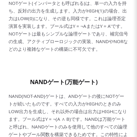
NOTゲート(インバータとも呼ばれる)は、単一の入力を持
ち、反対の出力を生成します。入力がHIGH(1)の場合、出
力はLOW(0)になり、その逆も同様です。これは論理否定
演算を実装します。ブール式はY = ¬AまたはY = A'です。
NOTゲートは最もシンプルな論理ゲートであり、補完信号
の生成、アクティブローロジックの実装、NANDやNORな
どのより複雑なゲートの構築に不可欠です。
NANDゲート(万能ゲート)
NAND(NOT-AND)ゲートは、ANDゲートの後にNOTゲー
トが続いたものです。すべての入力がHIGHのときのみ
LOW出力を生成し、それ以外の場合は出力はHIGHになり
ます。ブール式はY = ¬(A ∧ B)です。NANDは万能ゲート
と呼ばれ、NANDゲートのみを使用して他のすべての論理
ゲートやブール関数を構築できるためです。この特性によ