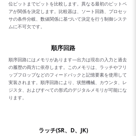
位ビットまでビットを比較します。異なる最初のビットペ
アが関係を決定します。比較器は、ソート回路、プロセッ
サの条件分岐、数値関係に基づいて決定を行う制御システ
ムに不可欠です。
順序回路
順序回路にはメモリがあります—出力は現在の入力と過去
の履歴の両方に依存します。このメモリは、ラッチやフリ
ップフロップなどのフィードバックと記憶要素を使用して
実装されます。順序回路により、状態機械、カウンタ、レ
ジスタ、およびすべての形式のデジタルメモリが可能にな
ります。
ラッチ(SR、D、JK)