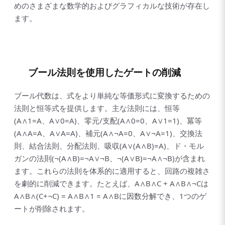
めのさまざまな数学的およびグラフィカルな技術が存在し
ます。
ブール法則を使用したゲートの削減
ブール代数は、式をより単純な等価形式に変換するための
法則と恒等式を提供します。主な法則には、恒等
(A∧1=A、A∨0=A)、零元/支配(A∧0=0、A∨1=1)、冪等
(A∧A=A、A∨A=A)、補元(A∧¬A=0、A∨¬A=1)、交換法
則、結合法則、分配法則、吸収(A∨(A∧B)=A)、ド・モル
ガンの法則(¬(A∧B)=¬A∨¬B、¬(A∨B)=¬A∧¬B)が含まれ
ます。これらの法則を体系的に適用すると、回路の複雑さ
を劇的に削減できます。たとえば、A∧B∧C + A∧B∧¬Cは
A∧B∧(C+¬C) = A∧B∧1 = A∧Bに因数分解でき、1つのゲ
ートが削除されます。