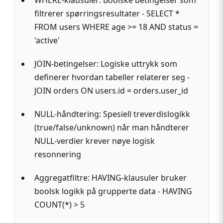
filtrerer spørringsresultater - SELECT *
FROM users WHERE age >= 18 AND status =
'active'
JOIN-betingelser: Logiske uttrykk som
definerer hvordan tabeller relaterer seg -
JOIN orders ON users.id = orders.user_id
NULL-håndtering: Spesiell treverdislogikk
(true/false/unknown) når man håndterer
NULL-verdier krever nøye logisk
resonnering
Aggregatfiltre: HAVING-klausuler bruker
boolsk logikk på grupperte data - HAVING
COUNT(*) > 5