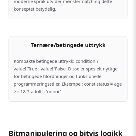
moderne språk utvider mønstermatching dette
konseptet betydelig.
Ternære/betingede uttrykk
Kompakte betingede uttrykk: condition ?
valueIfTrue : valueIfFalse. Disse er spesielt nyttige
for betingede tilordninger og funksjonelle
programmeringsstiler. Eksempel: const status = age
>= 18 ? 'adult' : 'minor'
Bitmanipulering og bitvis logikk