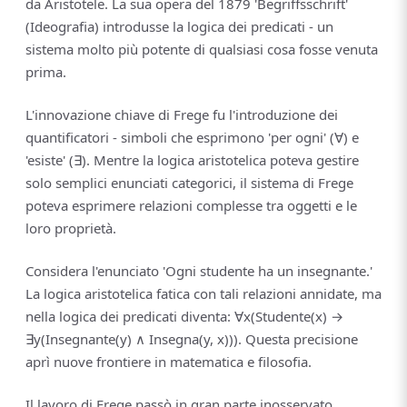
da Aristotele. La sua opera del 1879 'Begriffsschrift'
(Ideografia) introdusse la logica dei predicati - un
sistema molto più potente di qualsiasi cosa fosse venuta
prima.
L'innovazione chiave di Frege fu l'introduzione dei
quantificatori - simboli che esprimono 'per ogni' (∀) e
'esiste' (∃). Mentre la logica aristotelica poteva gestire
solo semplici enunciati categorici, il sistema di Frege
poteva esprimere relazioni complesse tra oggetti e le
loro proprietà.
Considera l'enunciato 'Ogni studente ha un insegnante.'
La logica aristotelica fatica con tali relazioni annidate, ma
nella logica dei predicati diventa: ∀x(Studente(x) →
∃y(Insegnante(y) ∧ Insegna(y, x))). Questa precisione
aprì nuove frontiere in matematica e filosofia.
Il lavoro di Frege passò in gran parte inosservato