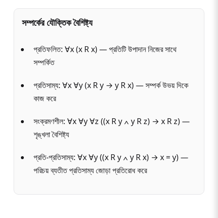
সম্পর্কের যৌক্তিক বৈশিষ্ট্য
প্রতিফলিত: ∀x (x R x) — প্রতিটি উপাদান নিজের সাথে
সম্পর্কিত
প্রতিসাম্য: ∀x ∀y (x R y → y R x) — সম্পর্ক উভয় দিকে
কাজ করে
সংক্রমণশীল: ∀x ∀y ∀z ((x R y ∧ y R z) → x R z) —
শৃঙ্খলা বৈশিষ্ট্য
প্রতি-প্রতিসাম্য: ∀x ∀y ((x R y ∧ y R x) → x = y) —
পরিচয় ব্যতীত প্রতিসাম্য জোড়া প্রতিরোধ করে