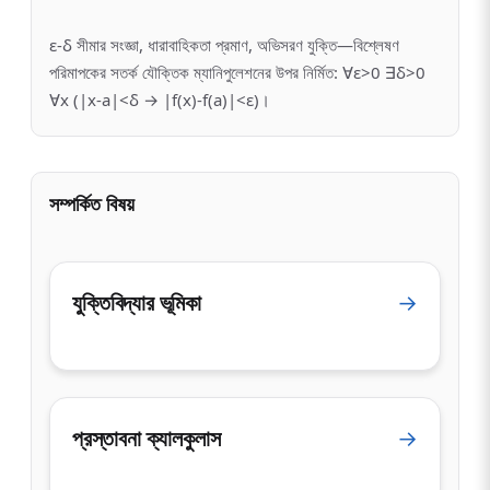
ε-δ সীমার সংজ্ঞা, ধারাবাহিকতা প্রমাণ, অভিসরণ যুক্তি—বিশ্লেষণ
পরিমাপকের সতর্ক যৌক্তিক ম্যানিপুলেশনের উপর নির্মিত: ∀ε>0 ∃δ>0
∀x (|x-a|<δ → |f(x)-f(a)|<ε)।
সম্পর্কিত বিষয়
যুক্তিবিদ্যার ভূমিকা
→
প্রস্তাবনা ক্যালকুলাস
→