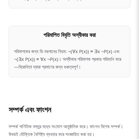
পরিমাপিত বিবৃতি অস্বীকার করা
পরিমাপকের জন্য ডি মরগানের নিয়ম: ¬(∀x P(x)) ≡ ∃x ¬P(x) এবং
¬(∃x P(x)) ≡ ∀x ¬P(x)। অস্বীকার পরিমাপক প্রকার পরিবর্তন করে
—বিরোধিতা দ্বারা প্রমাণের জন্য গুরুত্বপূর্ণ।
সম্পর্ক এবং ফাংশন
সম্পর্ক গাণিতিক বস্তুর মধ্যে সংযোগ আনুষ্ঠানিক করে। ফাংশন বিশেষ সম্পর্ক।
উভয়ই যৌক্তিক বৈশিষ্ট্য ব্যবহার করে সংজ্ঞায়িত করা হয়।