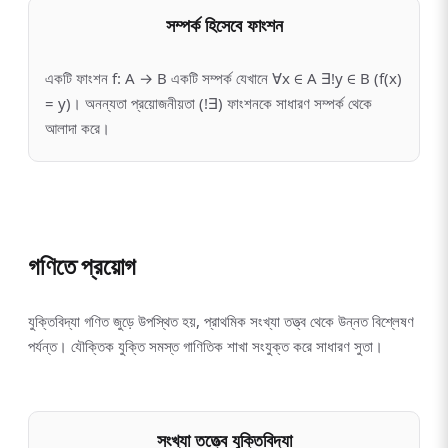
সম্পর্ক হিসেবে ফাংশন
একটি ফাংশন f: A → B একটি সম্পর্ক যেখানে ∀x ∈ A ∃!y ∈ B (f(x)
= y)। অনন্যতা প্রয়োজনীয়তা (!∃) ফাংশনকে সাধারণ সম্পর্ক থেকে
আলাদা করে।
গণিতে প্রয়োগ
যুক্তিবিদ্যা গণিত জুড়ে উপস্থিত হয়, প্রাথমিক সংখ্যা তত্ত্ব থেকে উন্নত বিশ্লেষণ
পর্যন্ত। যৌক্তিক যুক্তি সমস্ত গাণিতিক শাখা সংযুক্ত করে সাধারণ সুতা।
সংখ্যা তত্ত্বে যুক্তিবিদ্যা