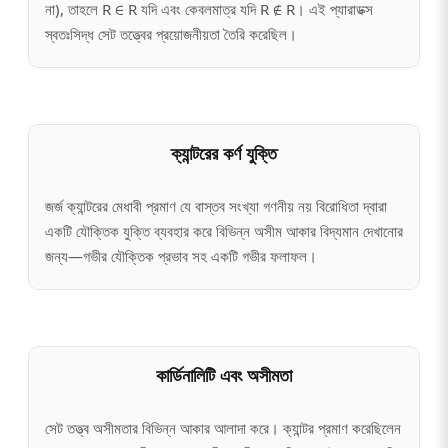
না), তাহলে R ∈ R যদি এবং কেবলমাত্র যদি R ∉ R। এই প্যারাডক্স
স্বতঃসিদ্ধ সেট তত্ত্বের প্রয়োজনীয়তা তৈরি করেছিল।
ক্যান্টরের কর্ণ যুক্তি
জর্জ ক্যান্টরের মেধাবী প্রমাণ যে বাস্তব সংখ্যা গণনীয় নয় বিরোধিতা দ্বারা
একটি যৌক্তিক যুক্তি ব্যবহার করে বিভিন্ন অসীম আকার বিদ্যমান দেখানোর
জন্য—গভীর যৌক্তিক প্রভাব সহ একটি গভীর ফলাফল।
কার্ডিনালিটি এবং অসীমতা
সেট তত্ত্ব অসীমতার বিভিন্ন আকার আলাদা করে। ক্যান্টর প্রমাণ করেছিলেন