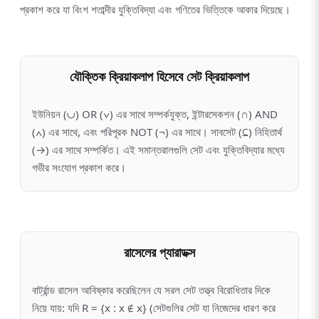
প্রকাশ করে যা বিংশ শতাব্দীর যুক্তিবিদ্যা এবং গণিতের ভিত্তিকে আকার দিয়েছে।
যৌক্তিক ক্রিয়াকলাপ হিসেবে সেট ক্রিয়াকলাপ
ইউনিয়ন (∪) OR (∨) এর সাথে সম্পর্কযুক্ত, ইন্টারসেকশন (∩) AND
(∧) এর সাথে, এবং পরিপূরক NOT (¬) এর সাথে। সাবসেট (⊆) নিহিতার্থ
(→) এর সাথে সম্পর্কিত। এই সমান্তরালগুলি সেট এবং যুক্তিবিদ্যার মধ্যে
গভীর সংযোগ প্রকাশ করে।
রাসেলের প্যারাডক্স
বার্ট্রান্ড রাসেল আবিষ্কার করেছিলেন যে সরল সেট তত্ত্ব বিরোধিতার দিকে
নিয়ে যায়: যদি R = {x : x ∉ x} (সেটগুলির সেট যা নিজেদের ধারণ করে