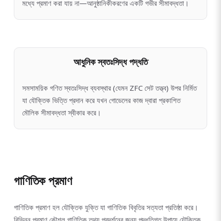
মধ্যে প্রমাণ করা যায় না—আনুষ্ঠানিকীকরণের একটি গভীর সীমাবদ্ধতা।
আধুনিক স্বতঃসিদ্ধ পদ্ধতি
সমসাময়িক গণিত স্বতঃসিদ্ধ ব্যবস্থার (যেমন ZFC সেট তত্ত্ব) উপর নির্মিত
যা যৌক্তিক ভিত্তি প্রদান করে যখন গোডেলের কাজ দ্বারা প্রকাশিত
মৌলিক সীমাবদ্ধতা স্বীকার করে।
গাণিতিক প্রমাণ
গাণিতিক প্রমাণ হল যৌক্তিক যুক্তি যা গাণিতিক বিবৃতির সত্যতা প্রতিষ্ঠা করে।
বিভিন্ন প্রমাণ কৌশল গাণিতিক তথ্য প্রদর্শনের জন্য পদ্ধতিগত উপায়ে যৌক্তিক