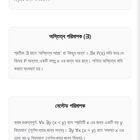
অস্তিত্ব পরিমাপক (∃)
প্রতীক ∃ মানে 'অস্তিত্ব আছে' বা 'কিছুর জন্য'। ∃x P(x) দাবি করে যে
বিধেয় P অন্তত একটি বস্তু x এর জন্য ধরে রাখে। গণিতে অস্তিত্ব দাবি
করতে ব্যবহৃত হয়।
নেস্টেড পরিমাপক
ক্রম গুরুত্বপূর্ণ: ∀x ∃y (x < y) বলে 'প্রতিটি x এর জন্য একটি বড় y
বিদ্যমান' (পূর্ণসংখ্যার জন্য সত্য)। ∃y ∀x (x < y) বলে 'সমস্ত x এর
চেয়ে বড় y বিদ্যমান' (পূর্ণসংখ্যার জন্য মিথ্যা)।