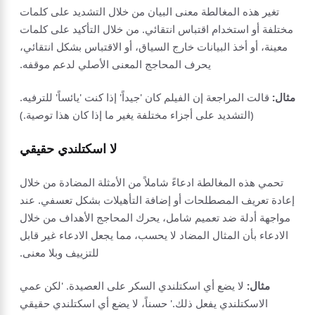
تغير هذه المغالطة معنى البيان من خلال التشديد على كلمات
مختلفة أو استخدام اقتباس انتقائي. من خلال التأكيد على كلمات
معينة، أو أخذ البيانات خارج السياق، أو الاقتباس بشكل انتقائي،
يحرف المحاجج المعنى الأصلي لدعم موقفه.
مثال:
قالت المراجعة إن الفيلم كان 'جيداً' إذا كنت 'يائساً' للترفيه.
(التشديد على أجزاء مختلفة يغير ما إذا كان هذا توصية.)
لا اسكتلندي حقيقي
تحمي هذه المغالطة ادعاءً شاملاً من الأمثلة المضادة من خلال
إعادة تعريف المصطلحات أو إضافة التأهيلات بشكل تعسفي. عند
مواجهة أدلة ضد تعميم شامل، يحرك المحاجج الأهداف من خلال
الادعاء بأن المثال المضاد لا يحسب، مما يجعل الادعاء غير قابل
للتزييف وبلا معنى.
مثال:
لا يضع أي اسكتلندي السكر على العصيدة. 'لكن عمي
الاسكتلندي يفعل ذلك.' حسناً، لا يضع أي اسكتلندي حقيقي