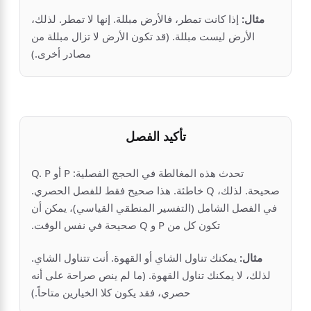
مثال:
إذا كانت تمطر، فالأرض مبللة. إنها لا تمطر. لذلك،
الأرض ليست مبللة. (قد تكون الأرض لا تزال مبللة من
مصادر أخرى.)
تأكيد الفصل
تحدث هذه المغالطة في الحجج الفصلية: P أو Q. P
صحيحة. لذلك، Q خاطئة. هذا صحيح فقط للفصل الحصري.
في الفصل الشامل (التفسير المنطقي القياسي)، يمكن أن
تكون كل من P و Q صحيحة في نفس الوقت.
مثال:
يمكنك تناول الشاي أو القهوة. أنت تتناول الشاي.
لذلك، لا يمكنك تناول القهوة. (ما لم ينص صراحة على أنه
حصري، فقد يكون كلا الخيارين متاحاً.)