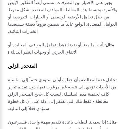
يجبر على الاختيار بين التطرفات. تسمى أيضاً التفكير الأبيض
والأسود، وتبسط هذه المغالطة المواقف المعقدة بشكل مفرط
من خلال تجاهل الأرضية الوسطى أو الخيارات التدريجية أو
العوامل المتعددة. الواقع غالباً ما يتضمن فروقاً دقيقة تستبعدها
الخيارات الثنائية.
مثال:
أنت إما معنا أو ضدنا. (هذا يتجاهل المواقف المحايدة أو
الاتفاق الجزئي أو وجهات النظر البديلة.)
المنحدر الزلق
تجادل هذه المغالطة بأن خطوة أولى ستؤدي حتماً إلى سلسلة
من الأحداث تؤدي إلى نتيجة غير مرغوب فيها، دون تقديم تبرير
كاف لحتمية هذه السلسلة. ليست كل حجج المنحدر الزلق
مغالطة - فقط تلك التي تفتقر إلى أدلة على أن كل خطوة
ستؤدي فعلاً إلى التالية.
مثال:
إذا سمحنا للطلاب بإعادة تقديم مهمة واحدة، فسيرغبون
قريباً في إعادة تقديم كل مهمة، ثم سيطالبون بإلغاء جميع