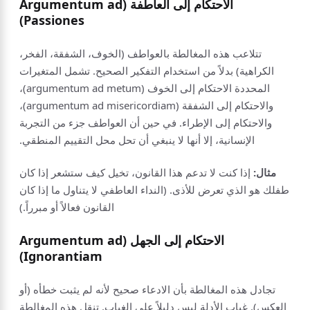
الاحتكام إلى العاطفة (Argumentum ad
Passiones)
تتلاعب هذه المغالطة بالعواطف (الخوف، الشفقة، الفخر،
الكراهية) بدلاً من استخدام التفكير الصحيح. تشمل المتغيرات
المحددة الاحتكام إلى الخوف (argumentum ad metum)،
والاحتكام إلى الشفقة (argumentum ad misericordiam)،
والاحتكام إلى الإطراء. في حين أن العواطف جزء من التجربة
الإنسانية، إلا أنها لا ينبغي أن تحل محل التقييم المنطقي.
مثال:
إذا كنت لا تدعم هذا القانون، تخيل كيف ستشعر إذا كان
طفلك هو الذي تعرض للأذى. (النداء العاطفي لا يتناول ما إذا كان
القانون فعالاً أو مبرراً.)
الاحتكام إلى الجهل (Argumentum ad
Ignorantiam)
تجادل هذه المغالطة بأن الادعاء صحيح لأنه لم يثبت خطأه (أو
العكس). غياب الأدلة ليس دليلاً على الغياب. تنقل هذه المغالطة