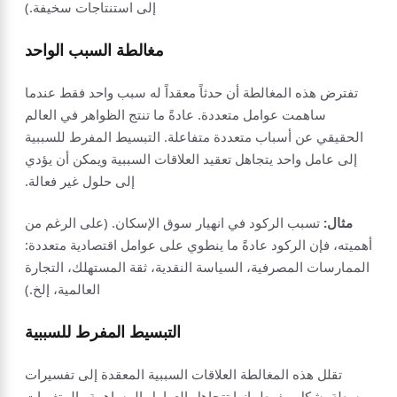
إلى استنتاجات سخيفة.)
مغالطة السبب الواحد
تفترض هذه المغالطة أن حدثاً معقداً له سبب واحد فقط عندما
ساهمت عوامل متعددة. عادةً ما تنتج الظواهر في العالم
الحقيقي عن أسباب متعددة متفاعلة. التبسيط المفرط للسببية
إلى عامل واحد يتجاهل تعقيد العلاقات السببية ويمكن أن يؤدي
إلى حلول غير فعالة.
مثال:
تسبب الركود في انهيار سوق الإسكان. (على الرغم من
أهميته، فإن الركود عادةً ما ينطوي على عوامل اقتصادية متعددة:
الممارسات المصرفية، السياسة النقدية، ثقة المستهلك، التجارة
العالمية، إلخ.)
التبسيط المفرط للسببية
تقلل هذه المغالطة العلاقات السببية المعقدة إلى تفسيرات
مبسطة بشكل مفرط. إنها تتجاهل العوامل المساهمة والمتغيرات