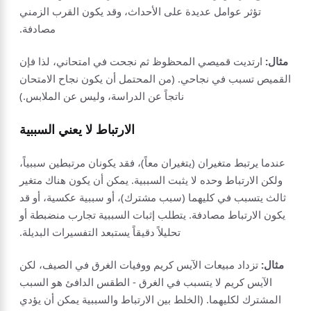
تؤثر عوامل عديدة على الأحداث، وقد يكون القرب الزمني
مصادفة.
مثال:
ارتديت قميصي المحظوظ ثم نجحت في امتحاني، لذا فإن
القميص تسبب في نجاحي. (من المحتمل أن يكون نجاح الامتحان
ناتجاً عن الدراسة، وليس عن الملابس.)
الارتباط لا يعني السببية
عندما يرتبط متغيران (يتغيران معاً)، فقد يكونان مرتبطين سببياً،
ولكن الارتباط وحده لا يثبت السببية. يمكن أن يكون هناك متغير
ثالث يتسبب في كليهما (سبب مشترك)، أو سببية عكسية، أو قد
يكون الارتباط مصادفة. يتطلب إثبات السببية تجارب منضبطة أو
تحليلاً دقيقاً يستبعد التفسيرات البديلة.
مثال:
تزداد مبيعات الآيس كريم ووفيات الغرق في الصيف، لكن
الآيس كريم لا يتسبب في الغرق - الطقس الدافئ هو السبب
المشترك لكليهما. (الخلط بين الارتباط والسببية يمكن أن يؤدي