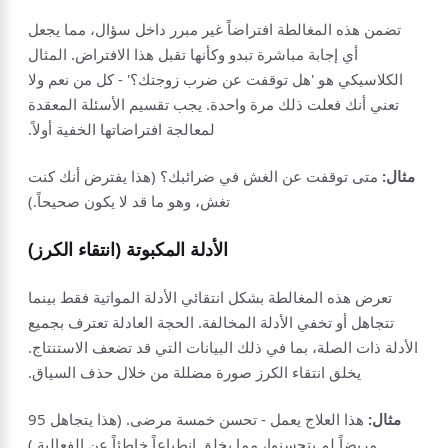
تضمن هذه المغالطة افتراضاً غير مبرر داخل سؤال، مما يجعل
أي إجابة مباشرة تبدو وكأنها تقبل هذا الافتراض. المثال
الكلاسيكي هو 'هل توقفت عن ضرب زوجتك؟' - كل من نعم ولا
تعني أنك فعلت ذلك مرة واحدة. يجب تقسيم الأسئلة المعقدة
لمعالجة افتراضاتها الخفية أولاً.
مثال:
متى توقفت عن الغش في ضرائبك؟ (هذا يفترض أنك كنت
تغش، وهو ما قد لا يكون صحيحاً.)
الأدلة المكبوتة (انتقاء الكرز)
تعرض هذه المغالطة بشكل انتقائي الأدلة المواتية فقط بينما
تتجاهل أو تخفي الأدلة المخالفة. الحجة العادلة تعترف بجميع
الأدلة ذات الصلة، بما في ذلك البيانات التي قد تضعف الاستنتاج.
يخلق انتقاء الكرز صورة مضللة من خلال حذف السياق.
مثال:
هذا العلاج يعمل - تحسن خمسة مرضى. (هذا يتجاهل 95
مريضاً لم يتحسنوا، مما يخلق انطباعاً خاطئاً عن الفعالية.)