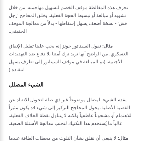
تحرف هذه المغالطة موقف الخصم لتسهيل مهاجمته. من خلال
تشويه أو مبالغة أو تبسيط الحجة الفعلية، يخلق المحاجج 'رجل
قش' - نسخة أضعف يسهل إسقاطها - بدلاً من معالجة الموقف
الحقيقي.
مثال:
تقول السيناتور جونز إنه يجب علينا تقليل الإنفاق
العسكري. من الواضح أنها تريد ترك أمتنا بلا دفاع ضد التهديدات
الأجنبية. (تم المبالغة في موقف السيناتور إلى تطرف يسهل
انتقاده.)
الشيء المضلل
يقدم الشيء المضلل موضوعاً غير ذي صلة لتحويل الانتباه عن
القضية الأصلية. يحول المحاجج التركيز إلى شيء قد يكون مثيراً
للاهتمام أو مشحوناً عاطفياً ولكنه لا يتناول نقطة الخلاف الفعلية.
غالباً ما يُستخدم هذا التكتيك لتجنب معالجة الأسئلة الصعبة.
مثال:
لا ينبغي أن نقلق بشأن التلوث من محطات الطاقة عندما