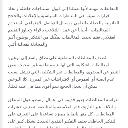
المغالطات مهمة لأنها تضللنا إلى قبول استنتاجات خاطئة واتخاذ
قرارات سيئة. في المناظرات السياسية والإعلانات والحجج
القانونية والخطاب العلمي ووسائل التواصل الاجتماعي، تُستخدم
المغالطات - أحياناً عن عمد - للتلاعب بالآراء وتجاوز التقييم
العقلاني. تعلم تحديد المغالطات يمكّنك من التفكير بوضوح أكبر
والمجادلة بفعالية أكبر.
تُصنف المغالطات المنطقية على نطاق واسع إلى نوعين:
المغالطات الشكلية، التي لها بنية منطقية غير صحيحة بغض
النظر عن المحتوى، والمغالطات غير الشكلية، التي تفشل بسبب
عدم الصلة أو الغموض أو الافتراضات غير المبررة. كلا النوعين
يمكن أن يجعل الحجج تبدو أقوى مما هي عليه فعلياً.
لدراسة المغالطات جذور قديمة في أعمال أرسطو حول المنطق
والبلاغة. عبر التاريخ، قام الفلاسفة والمناطقة بتصنيف عشرات
المغالطات، كل منها بأنماط مميزة تساعدنا على التعرف على
التفكير الخاطئ. يعتمد التفكير النقدي الحديث بشكل كبير على